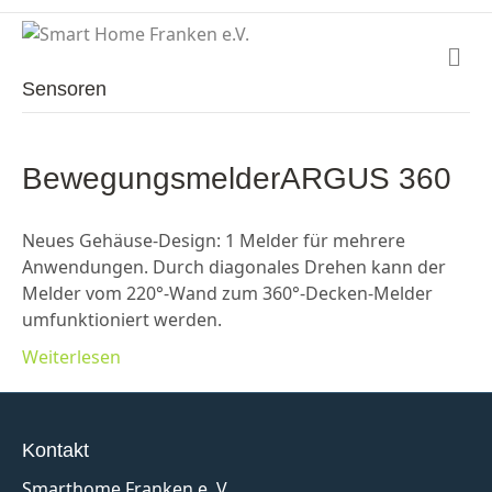
N
a
Sensoren
v
i
g
a
BewegungsmelderARGUS 360
t
i
o
Neues Gehäuse-Design: 1 Melder für mehrere
n
Anwendungen. Durch diagonales Drehen kann der
Melder vom 220°-Wand zum 360°-Decken-Melder
umfunktioniert werden.
Weiterlesen
Kontakt
Smarthome Franken e. V.