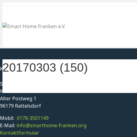
20170303 (150)
Kontakt
Smarthome Franken e. V.
Karl-Heinz Schmittlutz
Alter Postweg 1
96179 Rattelsdorf
Mobil:
0178-3501149
E-Mail:
info@smarthome-franken.org
Kontaktformular