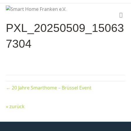
N
a
PXL_20250509_15063
v
i
g
7304
a
t
i
o
n
← 20 Jahre Smarthome – Brüssel Event
« zurück