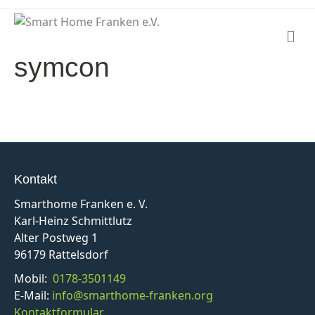
N
a
symcon
v
i
g
a
t
i
o
n
Kontakt
Smarthome Franken e. V.
Karl-Heinz Schmittlutz
Alter Postweg 1
96179 Rattelsdorf
Mobil:
0178-3501149
E-Mail:
info@smarthome-franken.org
Kontaktformular