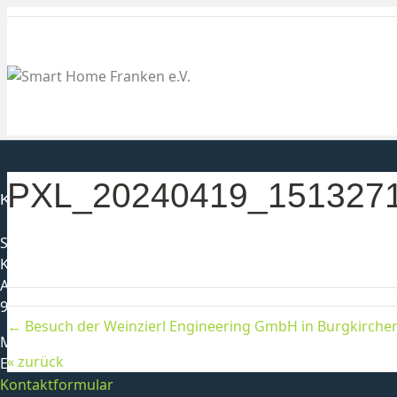
PXL_20240419_151327
Kontakt
Smarthome Franken e. V.
Karl-Heinz Schmittlutz
Alter Postweg 1
96179 Rattelsdorf
← Besuch der Weinzierl Engineering GmbH in Burgkirchen 
Mobil:
0178-3501149
« zurück
E-Mail:
info@smarthome-franken.org
Kontaktformular