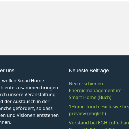
er uns
Neueste Beiträge
r wollen SmartHome
Neu erschienen:
chleute zusammen bringen.
Energiemanagement im
rch unsere Veranstaltung
Smart Home (Buch)
d der Austausch in der
1Home Touch: Exclusive firs
anche gefördert, so dass
preview (english)
een und Visionen entstehen
nnen.
Vorstand bei EGH Löffelhar