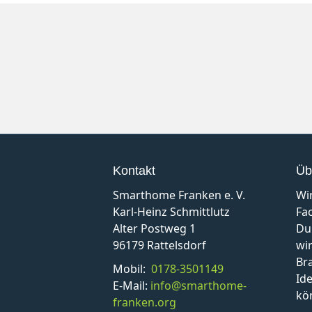
Kontakt
Üb
Smarthome Franken e. V.
Wi
Karl-Heinz Schmittlutz
Fa
Alter Postweg 1
Du
96179 Rattelsdorf
wir
Br
Mobil:
0178-3501149
Id
E-Mail:
info@smarthome-
kö
franken.org