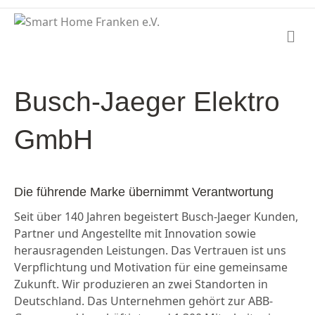
N
a
v
i
g
Busch-Jaeger Elektro
a
t
i
GmbH
o
n
Die führende Marke übernimmt Verantwortung
Seit über 140 Jahren begeistert Busch-Jaeger Kunden,
Partner und Angestellte mit Innovation sowie
herausragenden Leistungen. Das Vertrauen ist uns
Verpflichtung und Motivation für eine gemeinsame
Zukunft. Wir produzieren an zwei Standorten in
Deutschland. Das Unternehmen gehört zur ABB-