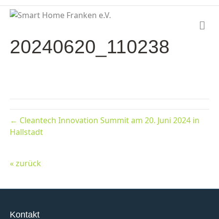
N
a
20240620_110238
v
i
g
a
t
i
o
n
← Cleantech Innovation Summit am 20. Juni 2024 in
Hallstadt
« zurück
Kontakt