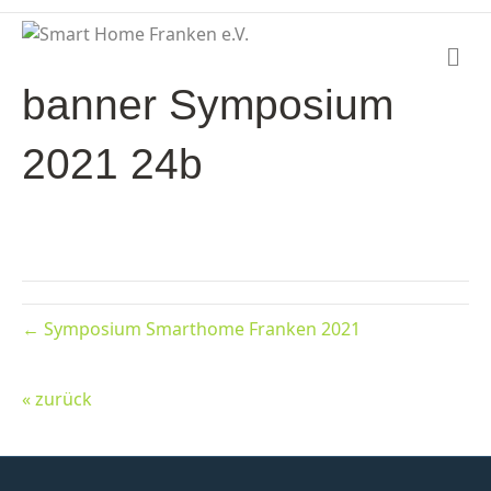
N
a
banner Symposium
v
i
g
2021 24b
a
t
i
o
n
← Symposium Smarthome Franken 2021
« zurück