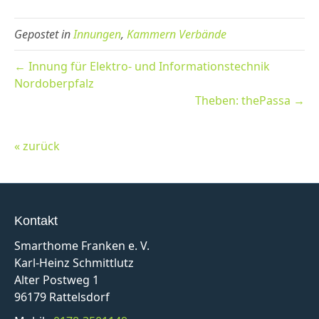
Gepostet in
Innungen
,
Kammern Verbände
← Innung für Elektro- und Informationstechnik
Nordoberpfalz
Theben: thePassa →
« zurück
Kontakt
Smarthome Franken e. V.
Karl-Heinz Schmittlutz
Alter Postweg 1
96179 Rattelsdorf