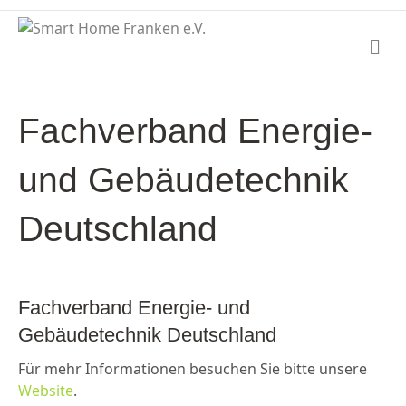
N
a
v
i
g
Fachverband Energie-
a
t
i
und Gebäudetechnik
o
n
Deutschland
Fachverband Energie- und
Gebäudetechnik Deutschland
Für mehr Informationen besuchen Sie bitte unsere
Website
.