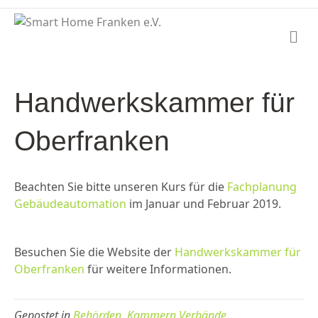
N
a
v
i
g
Handwerkskammer für
a
t
i
Oberfranken
o
n
Beachten Sie bitte unseren Kurs für die
Fachplanung
Gebäudeautomation
im Januar und Februar 2019.
Besuchen Sie die Website der
Handwerkskammer für
Oberfranken
für weitere Informationen.
Gepostet in
Behörden
,
Kammern Verbände