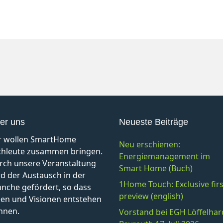
er uns
Neueste Beiträge
r wollen SmartHome
Neu erschienen:
chleute zusammen bringen.
Energiemanagement im
rch unsere Veranstaltung
Smart Home (Buch)
d der Austausch in der
1Home Touch: Exclusive firs
anche gefördert, so dass
preview (english)
een und Visionen entstehen
nnen.
Vorstand bei EGH Löffelhar