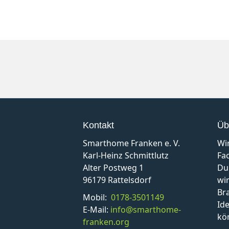
Kontakt
Üb
Smarthome Franken e. V.
Wi
Karl-Heinz Schmittlutz
Fa
Alter Postweg 1
Du
96179 Rattelsdorf
wir
Br
Mobil:
0178-3501149
Id
E-Mail:
info@smarthome-
kö
franken.org