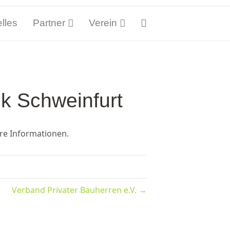
lles
Partner
Verein
ik Schweinfurt
re Informationen.
Verband Privater Bauherren e.V. →