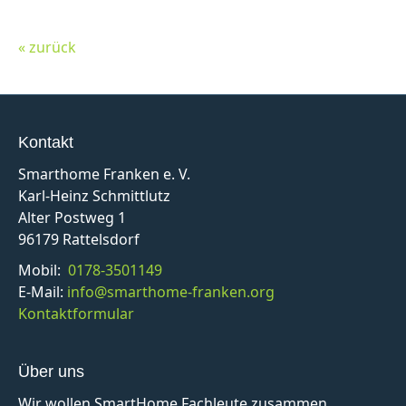
« zurück
Kontakt
Smarthome Franken e. V.
Karl-Heinz Schmittlutz
Alter Postweg 1
96179 Rattelsdorf
Mobil:
0178-3501149
E-Mail:
info@smarthome-franken.org
Kontaktformular
Über uns
Wir wollen SmartHome Fachleute zusammen