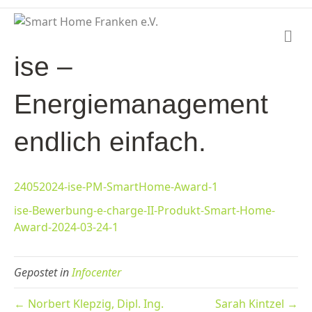
N
a
ise –
v
i
g
Energiemanagement
a
t
i
endlich einfach.
o
n
24052024-ise-PM-SmartHome-Award-1
ise-Bewerbung-e-charge-II-Produkt-Smart-Home-
Award-2024-03-24-1
Gepostet in
Infocenter
← Norbert Klepzig, Dipl. Ing.
Sarah Kintzel →