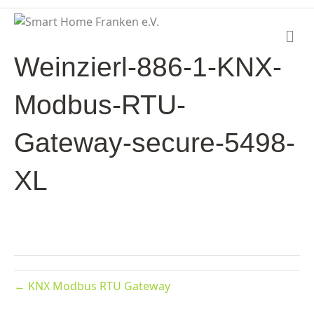
N
a
Weinzierl-886-1-KNX-
v
i
g
Modbus-RTU-
a
t
i
Gateway-secure-5498-
o
n
XL
← KNX Modbus RTU Gateway