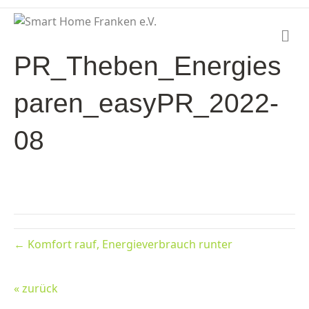
N
a
PR_Theben_Energies
v
i
g
paren_easyPR_2022-
a
t
i
08
o
n
← Komfort rauf, Energieverbrauch runter
« zurück