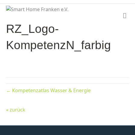
N
a
RZ_Logo-
v
i
g
KompetenzN_farbig
a
t
i
o
n
← Kompetenzatlas Wasser & Energie
« zurück