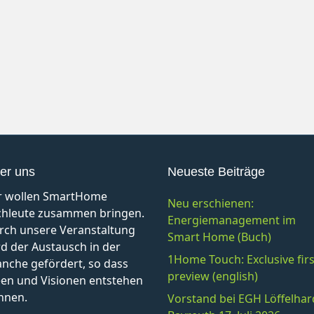
er uns
Neueste Beiträge
r wollen SmartHome
Neu erschienen:
chleute zusammen bringen.
Energiemanagement im
rch unsere Veranstaltung
Smart Home (Buch)
d der Austausch in der
1Home Touch: Exclusive firs
anche gefördert, so dass
preview (english)
een und Visionen entstehen
nnen.
Vorstand bei EGH Löffelhar