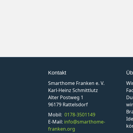
Kontakt
Üb
Smarthome Franken e. V.
Wi
Karl-Heinz Schmittlutz
Fa
Alter Postweg 1
Du
96179 Rattelsdorf
wir
Br
Mobil:
0178-3501149
Id
E-Mail:
info@smarthome-
kö
franken.org