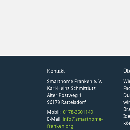
Kontakt
Üb
Smarthome Franken e. V.
Wi
Karl-Heinz Schmittlutz
Fa
Alter Postweg 1
Du
96179 Rattelsdorf
wir
Br
Mobil:
0178-3501149
Id
E-Mail:
info@smarthome-
kö
franken.org