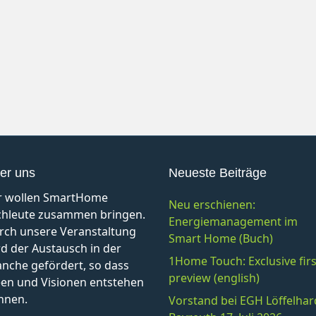
er uns
Neueste Beiträge
r wollen SmartHome
Neu erschienen:
chleute zusammen bringen.
Energiemanagement im
rch unsere Veranstaltung
Smart Home (Buch)
d der Austausch in der
1Home Touch: Exclusive firs
anche gefördert, so dass
preview (english)
een und Visionen entstehen
nnen.
Vorstand bei EGH Löffelhar