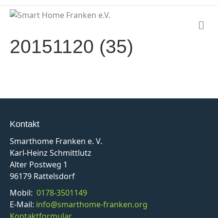
N
a
20151120 (35)
v
i
g
a
t
i
o
n
Kontakt
Smarthome Franken e. V.
Karl-Heinz Schmittlutz
Alter Postweg 1
96179 Rattelsdorf
Mobil:
0178-3501149
E-Mail:
info@smarthome-franken.org
Kontaktformular