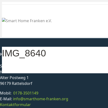
IMG_8640
Kontakt
Smarthome Franken e. V.
Karl-Heinz Schmittlutz
Alter Postweg 1
96179 Rattelsdorf
Mobil:
0178-3501149
E-Mail:
info@smarthome-franken.org
Kontaktformular