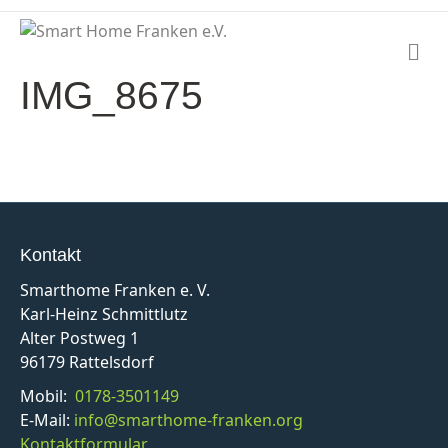
N
a
IMG_8675
v
i
g
a
t
i
o
n
Kontakt
Smarthome Franken e. V.
Karl-Heinz Schmittlutz
Alter Postweg 1
96179 Rattelsdorf
Mobil:
0178-3501149
E-Mail:
info@smarthome-franken.org
Kontaktformular