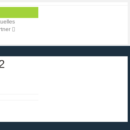
uelles
tner
2