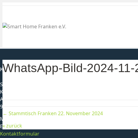
WhatsApp-Bild-2024-11
Kontakt
Smarthome Franken e. V.
Karl-Heinz Schmittlutz
Alter Postweg 1
96179 Rattelsdorf
← Stammtisch Franken 22. November 2024
Mobil:
0178-3501149
« zurück
E-Mail:
info@smarthome-franken.org
Kontaktformular