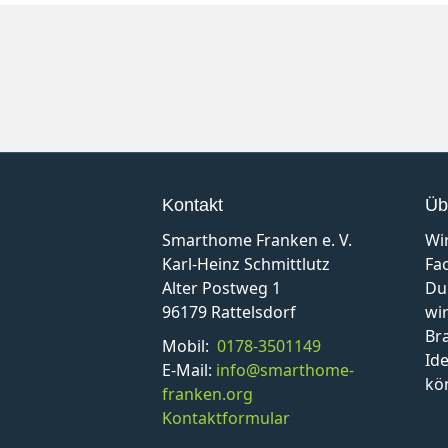
Kontakt
Üb
Smarthome Franken e. V.
Wi
Karl-Heinz Schmittlutz
Fa
Alter Postweg 1
Du
96179 Rattelsdorf
wir
Br
Mobil:
0178-3501149
Id
E-Mail:
info@smarthome-
kö
franken.org
Kontaktformular