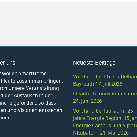
er uns
Neueste Beiträge
r wollen SmartHome
Vorstand bei EGH Löffelhar
chleute zusammen bringen.
Bayreuth 17. Juli 2026
rch unsere Veranstaltung
Cleantech Innovation Summ
d der Austausch in der
24. Juni 2026
anche gefördert, so dass
een und Visionen entstehen
Vorstand bei Jubiläum „25
nnen.
Jahre Energie Region, 15 Ja
Energie Campus und 5 Jahr
NKubator“ 21. Mai 2026