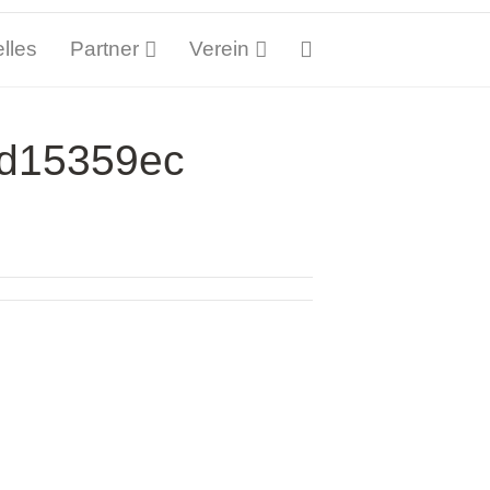
lles
Partner
Verein
_d15359ec