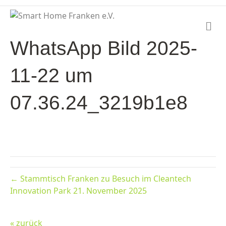
N
a
WhatsApp Bild 2025-
v
i
g
11-22 um
a
t
i
07.36.24_3219b1e8
o
n
← Stammtisch Franken zu Besuch im Cleantech
Innovation Park 21. November 2025
« zurück