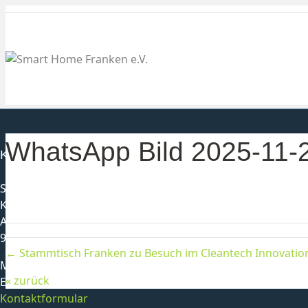
WhatsApp Bild 2025-11-
Kontakt
Smarthome Franken e. V.
Karl-Heinz Schmittlutz
Alter Postweg 1
96179 Rattelsdorf
← Stammtisch Franken zu Besuch im Cleantech Innovatio
Mobil:
0178-3501149
« zurück
E-Mail:
info@smarthome-franken.org
Kontaktformular