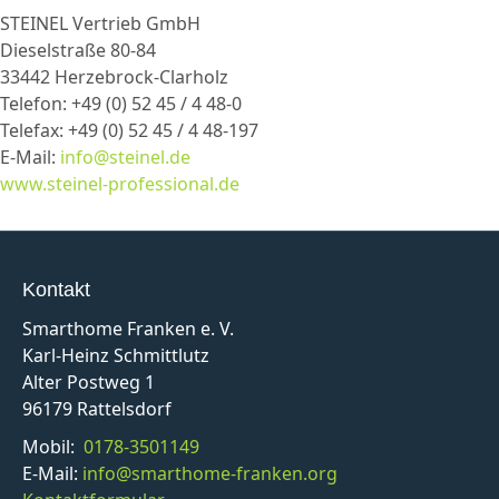
STEINEL Vertrieb GmbH
Dieselstraße 80-84
33442 Herzebrock-Clarholz
Telefon: +49 (0) 52 45 / 4 48-0
Telefax: +49 (0) 52 45 / 4 48-197
E-Mail:
info@steinel.de
www.steinel-professional.de
Kontakt
Smarthome Franken e. V.
Karl-Heinz Schmittlutz
Alter Postweg 1
96179 Rattelsdorf
Mobil:
0178-3501149
E-Mail:
info@smarthome-franken.org