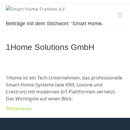
N
a
Beiträge mit dem Stichwort: ‘Smart Home̵
v
i
g
a
1Home Solutions GmbH
t
i
o
n
1Home ist ein Tech-Unternehmen, das professionelle
Smart-Home-Systeme (wie KNX, Loxone und
Crestron) mit modernen IoT-Plattformen vernetzt.
Das Wichtigste auf einen Blick:
Weiterlesen