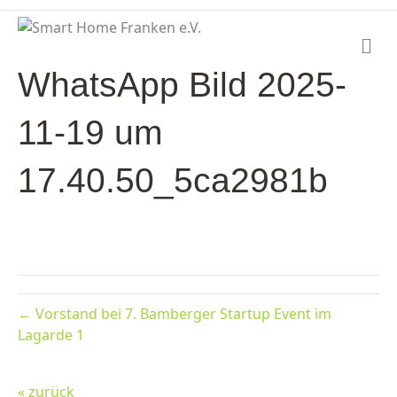
N
a
WhatsApp Bild 2025-
v
i
g
11-19 um
a
t
i
17.40.50_5ca2981b
o
n
← Vorstand bei 7. Bamberger Startup Event im
Lagarde 1
« zurück