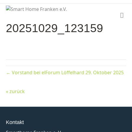
N
a
20251029_123159
v
i
g
a
t
i
o
n
← Vorstand bei elForum Löffelhard 29. Oktober 2025
« zurück
Kontakt