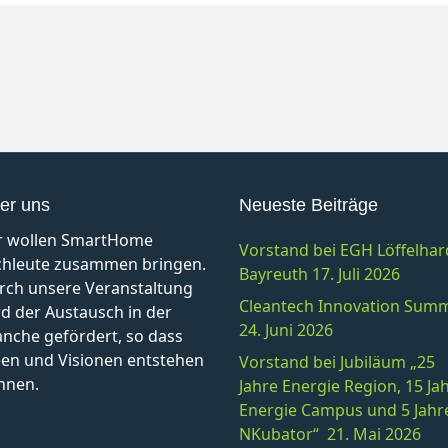
er uns
Neueste Beiträge
r wollen SmartHome
Vorstand bei EGH Löffelhar
chleute zusammen bringen.
Bayreuth 17. Juli 2026
rch unsere Veranstaltung
Cleantech Innovation Summ
d der Austausch in der
24. Juni 2026
anche gefördert, so dass
een und Visionen entstehen
Vorstand bei Jubiläum „25
nnen.
Jahre Energie Region, 15 Ja
Energie Campus und 5 Jahr
NKubator“ 21. Mai 2026