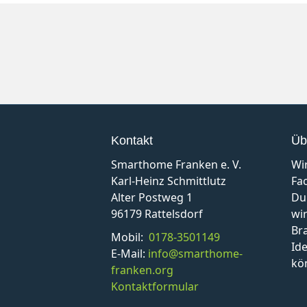
Kontakt
Üb
Smarthome Franken e. V.
Wi
Karl-Heinz Schmittlutz
Fa
Alter Postweg 1
Du
96179 Rattelsdorf
wir
Br
Mobil:
0178-3501149
Id
E-Mail:
info@smarthome-
kö
franken.org
Kontaktformular