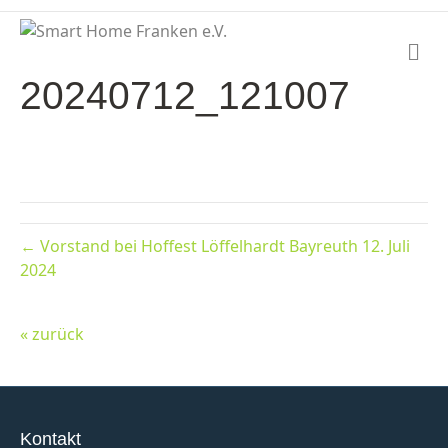
N
a
20240712_121007
v
i
g
a
t
i
o
n
← Vorstand bei Hoffest Löffelhardt Bayreuth 12. Juli
2024
« zurück
Kontakt