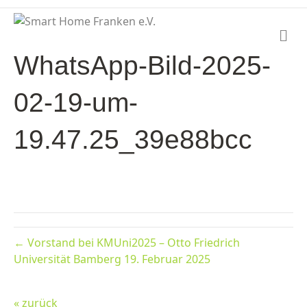
N
a
WhatsApp-Bild-2025-
v
i
g
02-19-um-
a
t
i
19.47.25_39e88bcc
o
n
← Vorstand bei KMUni2025 – Otto Friedrich
Universität Bamberg 19. Februar 2025
« zurück