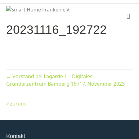
N
a
20231116_192722
v
i
g
a
t
i
o
n
← Vorstand bei Lagarde 1 – Digitales
Gründerzentrum Bamberg 16./17. November 2023
« zurück
Kontakt