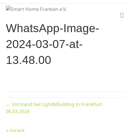
N
a
WhatsApp-Image-
v
i
g
2024-03-07-at-
a
t
i
13.48.00
o
n
← Vorstand bei Light&Building in Frankfurt
06.03.2024
« zurück