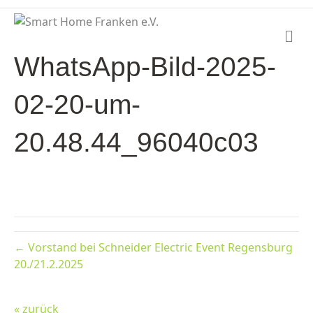
N
a
WhatsApp-Bild-2025-
v
i
g
02-20-um-
a
t
i
20.48.44_96040c03
o
n
← Vorstand bei Schneider Electric Event Regensburg
20./21.2.2025
« zurück