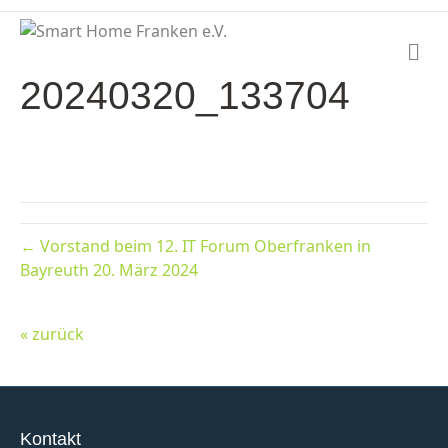
N
a
20240320_133704
v
i
g
a
t
i
o
n
← Vorstand beim 12. IT Forum Oberfranken in
Bayreuth 20. März 2024
« zurück
Kontakt