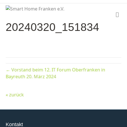
N
a
20240320_151834
v
i
g
a
t
i
o
n
← Vorstand beim 12. IT Forum Oberfranken in
Bayreuth 20. März 2024
« zurück
Kontakt