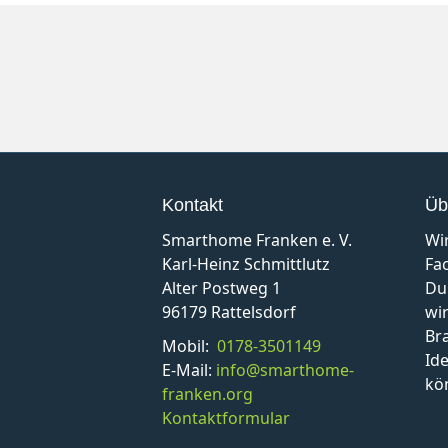
Kontakt
Üb
Smarthome Franken e. V.
Wi
Karl-Heinz Schmittlutz
Fa
Alter Postweg 1
Du
96179 Rattelsdorf
wir
Br
Mobil:
0178-3501149
Id
E-Mail:
info@smarthome-
kö
franken.org
Kontaktformular