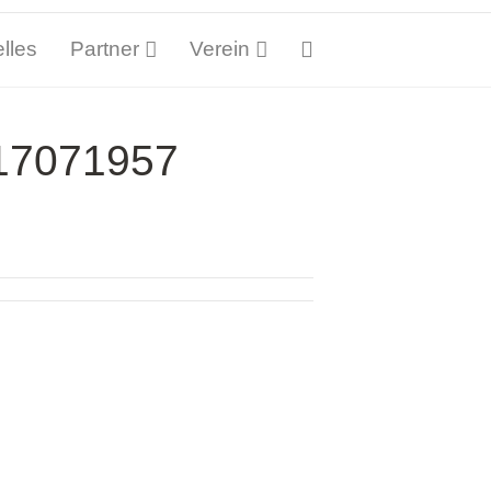
lles
Partner
Verein
_17071957