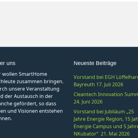
er uns
Neueste Beiträge
r wollen SmartHome
Vorstand bei EGH Löffelhar
chleute zusammen bringen.
Bayreuth 17. Juli 2026
rch unsere Veranstaltung
Cleantech Innovation Summ
d der Austausch in der
24. Juni 2026
anche gefördert, so dass
een und Visionen entstehen
Vorstand bei Jubiläum „25
nnen.
Jahre Energie Region, 15 Ja
Energie Campus und 5 Jahr
NKubator“ 21. Mai 2026