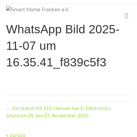
N
a
WhatsApp Bild 2025-
v
i
g
11-07 um
a
t
i
16.35.41_f839c5f3
o
n
← Vorstand mit EFG Hessen bei Ei Electronics
Shannon 05. bis 07. November 2025
« zurück