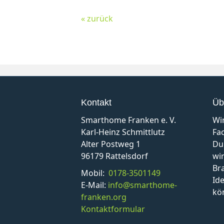
« zurück
Kontakt
Üb
Smarthome Franken e. V.
Wi
Karl-Heinz Schmittlutz
Fa
Alter Postweg 1
Du
96179 Rattelsdorf
wir
Br
Mobil:
0178-3501149
Id
E-Mail:
info@smarthome-
kö
franken.org
Kontaktformular