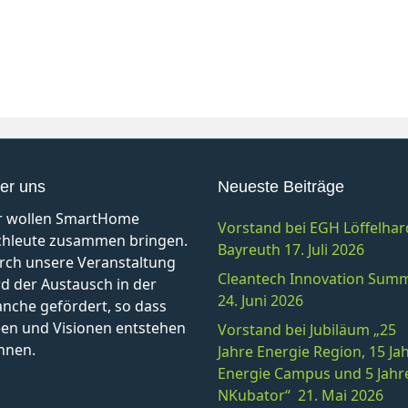
er uns
Neueste Beiträge
r wollen SmartHome
Vorstand bei EGH Löffelhar
chleute zusammen bringen.
Bayreuth 17. Juli 2026
rch unsere Veranstaltung
Cleantech Innovation Summ
d der Austausch in der
24. Juni 2026
anche gefördert, so dass
een und Visionen entstehen
Vorstand bei Jubiläum „25
nnen.
Jahre Energie Region, 15 Ja
Energie Campus und 5 Jahr
NKubator“ 21. Mai 2026