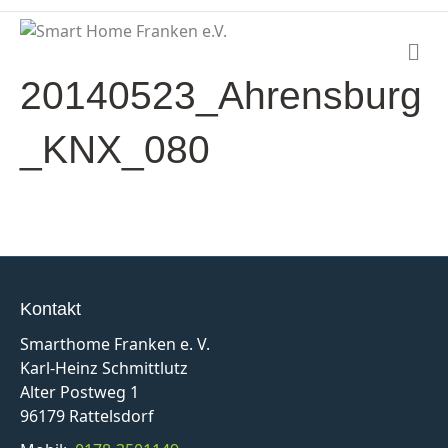
N
a
20140523_Ahrensburg
v
i
g
_KNX_080
a
t
i
o
n
Kontakt
Smarthome Franken e. V.
Karl-Heinz Schmittlutz
Alter Postweg 1
96179 Rattelsdorf