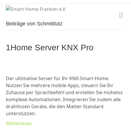
N
a
Beiträge von Schmittlutz
v
i
g
a
1Home Server KNX Pro
t
i
o
n
Der ultimative Server für Ihr KNX-Smart-Home.
Nutzen Sie mehrere mobile Apps, steuern Sie Ihr
Zuhause per Sprachbefehl und erstellen Sie mühelos
komplexe Automationen. Integrieren Sie zudem alle
drahtlosen Geräte, die den Matter-Standard
unterstützen.
Weiterlesen