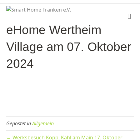
N
a
eHome Wertheim
v
i
g
Village am 07. Oktober
a
t
i
2024
o
n
Gepostet in
Allgemein
← Werksbesuch Kopp, Kahl am Main 17. Oktober