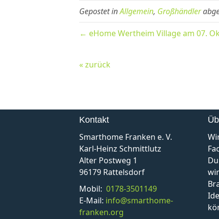
Gepostet in
Allgemein
,
Großhändler
abge
← eHome Wertheim Village am 07. Ok
« zurück
Kontakt
Üb
Smarthome Franken e. V.
Wi
Karl-Heinz Schmittlutz
Fa
Alter Postweg 1
Du
96179 Rattelsdorf
wir
Br
Mobil:
0178-3501149
Id
E-Mail:
info@smarthome-
kö
franken.org