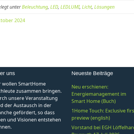
legt unter
Beleuchtung
,
LED
,
LEDLUMI
,
Licht
,
Lösungen
tober 2024
er uns
Neueste Beiträge
r wollen SmartHome
Neu erschienen:
chleute zusammen bringen.
Energiemanagement im
rch unsere Veranstaltung
Smart Home (Buch)
d der Austausch in der
1Home Touch: Exclusive firs
anche gefördert, so dass
preview (english)
een und Visionen entstehen
nnen.
Vorstand bei EGH Löffelhar