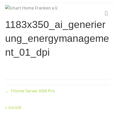
N
a
1183x350_ai_generier
v
i
g
ung_energymanageme
a
t
i
nt_01_dpi
o
n
← 1Home Server KNX Pro
« zurück