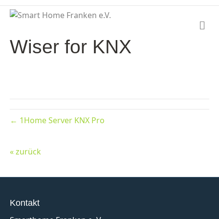
N
a
Wiser for KNX
v
i
g
a
t
i
o
n
← 1Home Server KNX Pro
« zurück
Kontakt