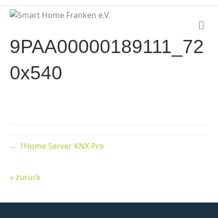
N
a
9PAA00000189111_72
v
i
g
0x540
a
t
i
o
n
← 1Home Server KNX Pro
« zurück