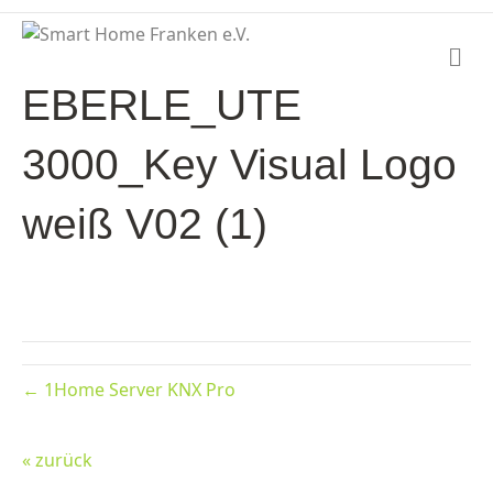
N
a
EBERLE_UTE
v
i
g
3000_Key Visual Logo
a
t
i
weiß V02 (1)
o
n
← 1Home Server KNX Pro
« zurück