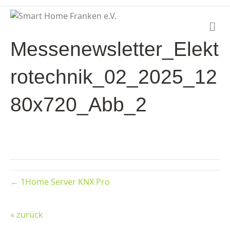
N
a
Messenewsletter_Elekt
v
i
g
rotechnik_02_2025_12
a
t
i
80x720_Abb_2
o
n
← 1Home Server KNX Pro
« zurück