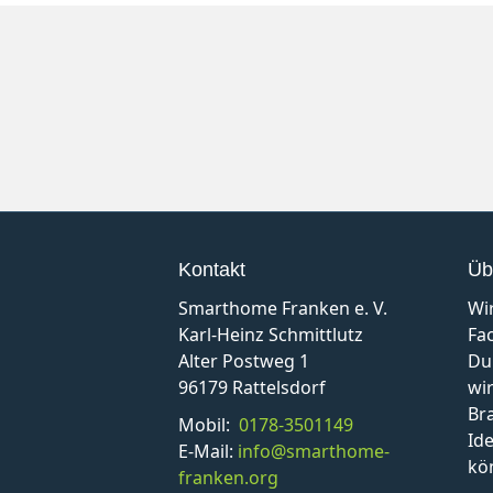
Kontakt
Üb
Smarthome Franken e. V.
Wi
Karl-Heinz Schmittlutz
Fa
Alter Postweg 1
Du
96179 Rattelsdorf
wir
Br
Mobil:
0178-3501149
Id
E-Mail:
info@smarthome-
kö
franken.org