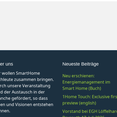
er uns
Neueste Beiträge
r wollen SmartHome
Neu erschienen:
chleute zusammen bringen.
Energiemanagement im
rch unsere Veranstaltung
Smart Home (Buch)
d der Austausch in der
1Home Touch: Exclusive firs
anche gefördert, so dass
preview (english)
een und Visionen entstehen
nnen.
Vorstand bei EGH Löffelhar